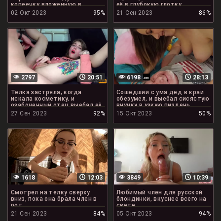
копеечку вложенную в
её в глубокую глотку
мокрую пизду
02 Окт 2023
95%
21 Сен 2023
86%
2797
20:51
6198
28:13
Телка застряла, когда
Сошедший с ума дед в край
искала косметику, и
обезумел, и выебал сисястую
озабоченный отец выебал её
внучку в узкую пиздень
вместо помощи
27 Сен 2023
92%
15 Окт 2023
50%
1618
12:03
3849
10:39
Смотрел на телку сверху
Любимый член для русской
вниз, пока она брала член в
блондинки, вкуснее всего на
рот
свете
21 Сен 2023
84%
05 Окт 2023
94%