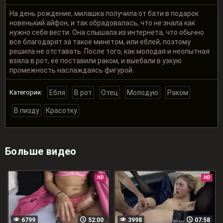
На день рождение, милашка получила от бати в подарок
новенький айфон, и так обрадовалась, что не знала как
нужно себя вести. Она слышала из интернета, что обычно
все благодарят за такое минетом, или еблей, поэтому
решила не отставать. После того, как молодая и неопытная
взяла в рот, её поставили раком, и выебали в узкую
промежность наслаждаясь фигурой.
Категории:
Ебля
В рот
Отец
Молодую
Раком
В пизду
Красотку
Больше видео
HD
HD
6799
52:00
3998
07:58