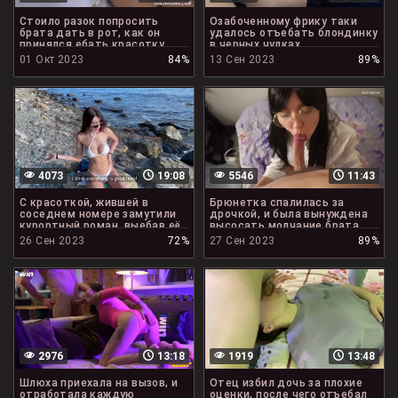
Стоило разок попросить
Озабоченному фрику таки
брата дать в рот, как он
удалось отъебать блондинку
принялся ебать красотку
в черных чулках
ежедневно
01 Окт 2023
84%
13 Сен 2023
89%
4073
19:08
5546
11:43
С красоткой, жившей в
Брюнетка спалилась за
соседнем номере замутили
дрочкой, и была вынуждена
курортный роман, выебав её
высосать молчание брата
раком
26 Сен 2023
72%
27 Сен 2023
89%
2976
13:18
1919
13:48
Шлюха приехала на вызов, и
Отец избил дочь за плохие
отработала каждую
оценки, после чего отъебал