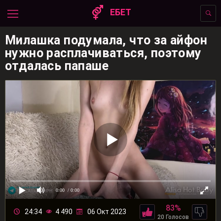
ЕБЕТ
Милашка подумала, что за айфон
нужно расплачиваться, поэтому
отдалась папаше
0:00
/ 0:00
83%
24:34
4 490
06 Окт 2023
20 Голосов