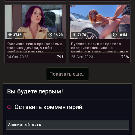
3746
36:28
7176
10:54
Красивая теща прокралась в
Русская телка встретила
спальню дочери, чтобы
соотечественника на
поебаться с зятем
чужбине и трахнулась с ним у
дороги
04 Окт 2023
79%
25 Сен 2023
73%
Показать еще...
Вы будете первым!
Оставить комментарий: