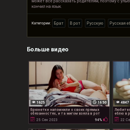
может все рассказать родителям, поэтому с улыбк
кончил на язык.
Категории:
Брат
В рот
Русскую
Русская е
Больше видео
1625
16:50
4847
Брюнетке напомнили о своих прямых
Любител
обязанностях, и та мигом взяла в рот
еблю в 
25 Сен 2023
94%
22 С