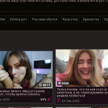
ой на лице спустила его штаны, достала член, и взяла его в рот. 
бля
Ебля в рот
Русские ебутся
Красотку
Брюнетку
К
9366
08:17
Телка поняла, что по ней ссутся
ьнице лизать яйца устроили
кипятком, и не теряя времени он
рот, чтобы крепче спалось
решила поебаться
ен 2023
88%
20 Сен 2023