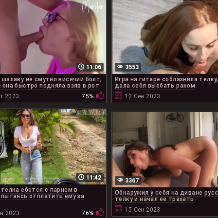
11:06
3553
 шалаву не смутил висячий болт,
Игра на гитаре соблазнила телку,
 она быстро подняла взяв в рот
дала себя выебать раком
т 2023
75%
12 Сен 2023
11:42
3367
 телка ебется с парнем в
Обнаружил у себя на диване рус
 пытаясь отплатить ему за
телку и начал ее трахать
15 Сен 2023
ен 2023
76%