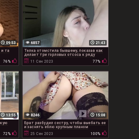
09:53
6857
21:43
 и та
Телка отомстила бывшему, показав как
делает три горловых отсоса к ряду
76%
11 Сен 2023
77%
13:55
8246
15:08
скую
Брат разбудил сестру, чтобы выебать ее
и заснять еблю крупным планом
72%
25 Сен 2023
100%