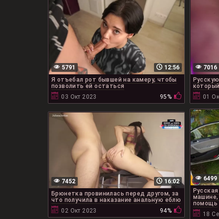
5791
12:56
7016
Я отъебал рот бывшей на камеру, чтобы
Русскую
позволить ей остаться
который
03 Окт 2023
95%
01 Ок
6499
7452
16:02
Русская
Брюнетка провинилась перед другом, за
машине,
что получила в наказание анальную еблю
помощь
02 Окт 2023
94%
18 С