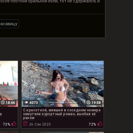
После плотной оральной ебли, тот не сдержался, и
расавицу
18:46
4073
19:08
С красоткой, жившей в соседнем номере
а
замутили курортный роман, выебав её
раком
73%
26 Сен 2023
72%