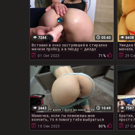
7244
05:40
8408
Вставил в очко застрявшей в стиралке
Увидев 
мачехе пробку, а в пизду — дилдо
мачехи,
01 Окт 2023
71%
29 С
2443
10:49
7587
Мамочка, если ты поможешь мне
Братик,
кончить, то я помогу тебе выбраться
просто 
10 Сен 2023
80%
27 С