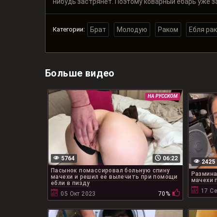
нибудь застрянет. Поэтому коварный ёбарь уже за
Категории:
Брат
Молодую
Раком
Ебля ра
Больше видео
НА РУССКОМ
5764
06:22
2425
Пасынок помассировал больную спину
Размина
мачехи и решил ее вылечить при помощи
мачехи 
ебли в пизду
17 С
05 Окт 2023
70%