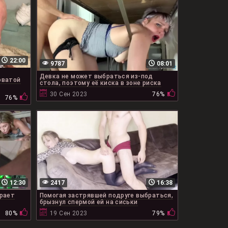
22:00
9787
08:01
Девка не может выбраться из-под
оватой
стола, поэтому её киска в зоне риска
30 Сен 2023
76%
76%
12:30
2417
16:38
рает
Помогая застрявшей подруге выбраться,
брызнул спермой ей на сиськи
80%
19 Сен 2023
79%