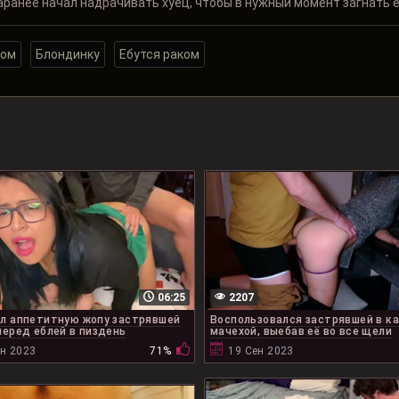
ранее начал надрачивать хуец, чтобы в нужный момент загнать его
ком
Блондинку
Ебутся раком
06:25
2207
л аппетитную жопу застрявшей
Воспользовался застрявшей в к
перед еблей в пиздень
мачехой, выебав её во все щели
ен 2023
71%
19 Сен 2023