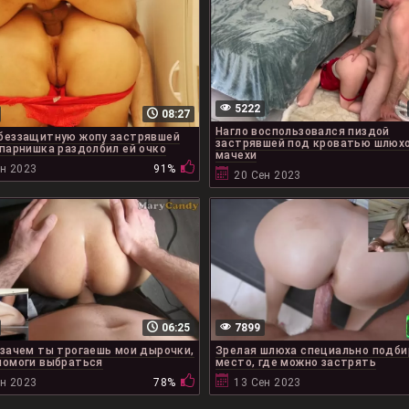
5222
08:27
Нагло воспользовался пиздой
беззащитную жопу застрявшей
застрявшей под кроватью шлюх
 парнишка раздолбил ей очко
мачехи
ен 2023
91%
20 Сен 2023
06:25
7899
 зачем ты трогаешь мои дырочки,
Зрелая шлюха специально подби
помоги выбраться
место, где можно застрять
ен 2023
78%
13 Сен 2023