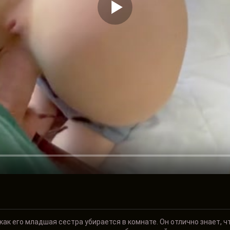
ак его младшая сестра убирается в комнате. Он отлично знает, ч