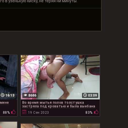
 в узенькую киску, не теряя ни минуты.
16:13
8686
03:09
амине
Во время мытья полов толстушка
застряла под кроватью и была выебана
88%
19 Сен 2023
83%