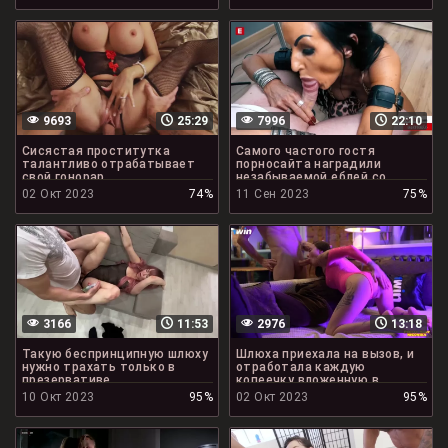
9693
25:29
7996
22:10
Сисястая проститутка
Самого частого гостя
талантливо отрабатывает
порносайта наградили
свой гонорар
незабываемой еблей со
шлюхой
02 Окт 2023
74%
11 Сен 2023
75%
3166
11:53
2976
13:18
Такую беспринципную шлюху
Шлюха приехала на вызов, и
нужно трахать только в
отработала каждую
презервативе
копеечку вложенную в
мокрую пизду
10 Окт 2023
95%
02 Окт 2023
95%