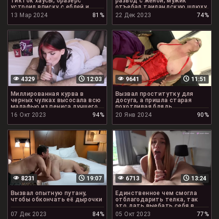
тикток хаусы, бразерс
развод с женой, мужик
устроил вписку с еблей и
отъебал таиландскую шлюху
шлюхами
13 Мар 2024
81%
22 Дек 2023
74%
4329
12:03
9641
11:51
Миллированная курва в
Вызвал проститутку для
черных чулках высосала всю
досуга, а пришла старая
малафью из пениса лучшего
похотливая блядь
друга
16 Окт 2023
94%
20 Янв 2024
90%
8231
19:07
6713
13:24
Вызвал опытную путану,
Единственное чем смогла
чтобы обкончать её дырочки
отблагодарить телка, так
это дать выебать себя в
пизду
07 Дек 2023
84%
05 Окт 2023
77%