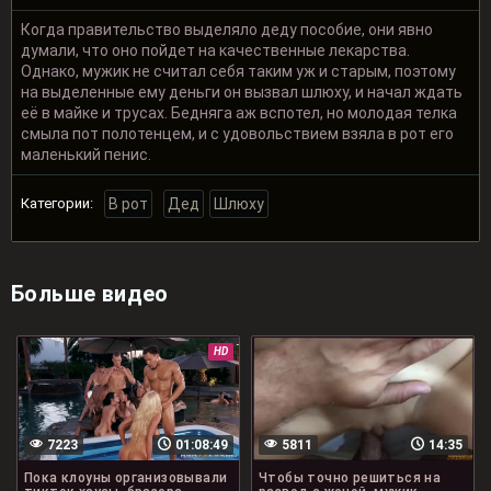
Когда правительство выделяло деду пособие, они явно
думали, что оно пойдет на качественные лекарства.
Однако, мужик не считал себя таким уж и старым, поэтому
на выделенные ему деньги он вызвал шлюху, и начал ждать
её в майке и трусах. Бедняга аж вспотел, но молодая телка
смыла пот полотенцем, и с удовольствием взяла в рот его
маленький пенис.
Категории:
В рот
Дед
Шлюху
Больше видео
HD
7223
01:08:49
5811
14:35
Пока клоуны организовывали
Чтобы точно решиться на