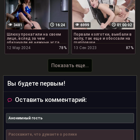
3481
16:24
6999
01:00:02
Шлюху прокатили на своем
Порвали колготки, выебали в
лице, вслед за чем
жопу, так еще и обоссали на
обкончали её нежные уста
групповухе
12 Мар 2024
78%
13 Сен 2023
87%
Показать еще...
Вы будете первым!
Оставить комментарий: